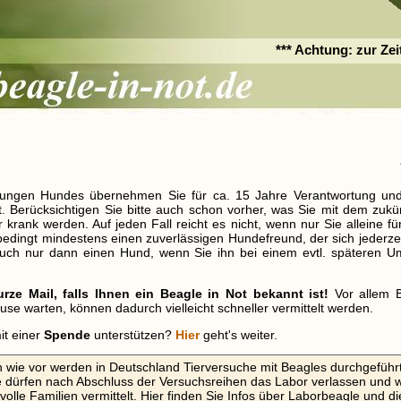
*** Achtung: zur Zeit
 jungen Hundes übernehmen Sie für ca. 15 Jahre Verantwortung und
t. Berücksichtigen Sie bitte auch schon vorher, was Sie mit dem zu
krank werden. Auf jeden Fall reicht es nicht, wenn nur Sie alleine 
bedingt mindestens einen zuverlässigen Hundefreund, der sich jederz
 auch nur dann einen Hund, wenn Sie ihn bei einem evtl. späteren 
urze Mail, falls Ihnen ein Beagle in Not bekannt ist!
Vor allem 
se warten, können dadurch vielleicht schneller vermittelt werden.
it einer
Spende
unterstützen?
Hier
geht's weiter.
 wie vor werden in Deutschland Tierversuche mit Beagles durchgeführt
e dürfen nach Abschluss der Versuchsreihen das Labor verlassen und 
evolle Familien vermittelt. Hier finden Sie Infos über Laborbeagle und di