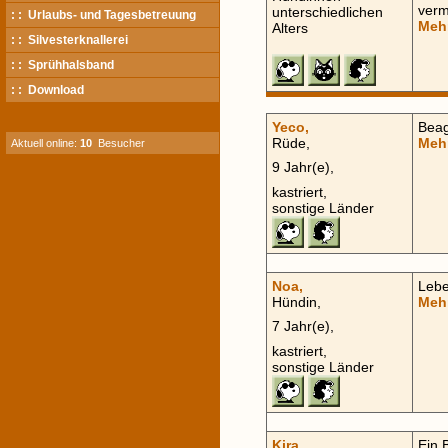
verm
unterschiedlichen
: : Urlaubs- und Tagesbetreuung
Meh
Alters
: : Silvesterknallerei
: : Sprühhalsband
: : Download
Yeco,
Beag
Rüde,
Meh
Aktuell online:
10
Besucher
9 Jahr(e),
kastriert,
sonstige Länder
Noa,
Lebe
Hündin,
Meh
7 Jahr(e),
kastriert,
sonstige Länder
Kira,
Ein 