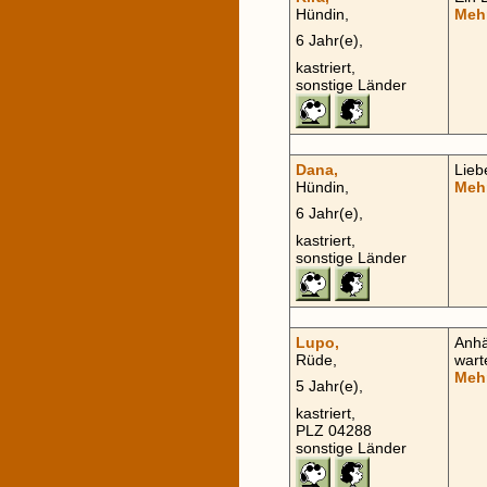
Hündin,
Mehr
6 Jahr(e),
kastriert,
sonstige Länder
Dana,
Lieb
Hündin,
Meh
6 Jahr(e),
kastriert,
sonstige Länder
Lupo,
Anhä
Rüde,
wart
Meh
5 Jahr(e),
kastriert,
PLZ 04288
sonstige Länder