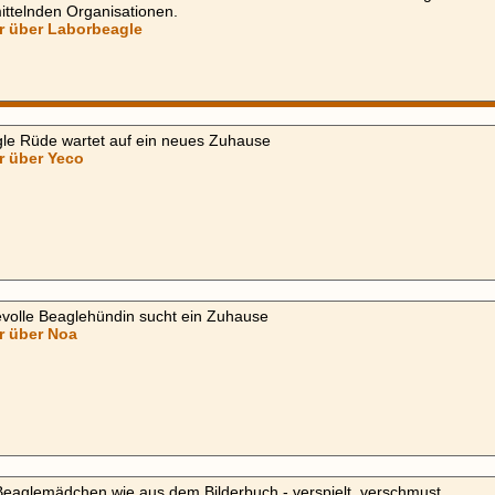
ittelnden Organisationen.
r über Laborbeagle
le Rüde wartet auf ein neues Zuhause
r über Yeco
volle Beaglehündin sucht ein Zuhause
r über Noa
Beaglemädchen wie aus dem Bilderbuch - verspielt, verschmust