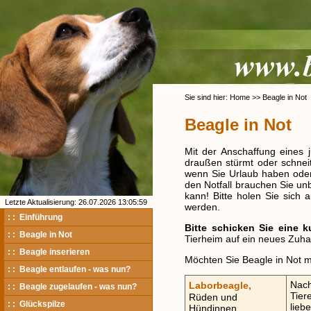
Sie sind hier: Home >> Beagle in Not
Beagle in Not
Mit der Anschaffung eines
draußen stürmt oder schnei
wenn Sie Urlaub haben oder 
den Notfall brauchen Sie un
kann! Bitte holen Sie sich
Letzte Aktualisierung: 26.07.2026 13:05:59
werden.
: : Einführung
Bitte schicken Sie eine k
: : Beagle in Not
Tierheim auf ein neues Zuhau
: : Beagle inserieren
Möchten Sie Beagle in Not m
: : Beagle entlaufen - was nun?
Nach
Laborbeagle,
: : Beagle zugelaufen - was nun?
Tier
Rüden und
: : Glückspilze
lieb
Hündinnen