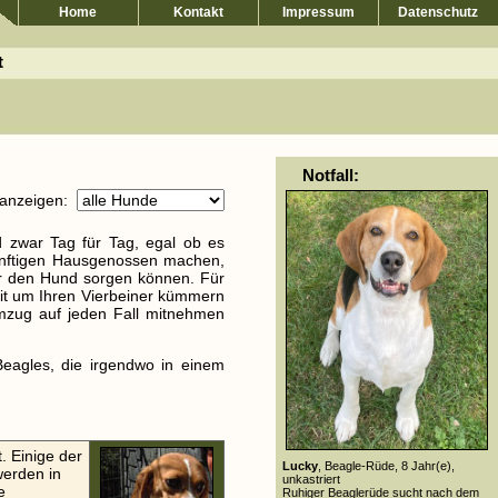
Home
Kontakt
Impressum
Datenschutz
 befinden sich 10 Beagle und 2 Beagle-Mischlinge in der Vermittlu
Notfall:
anzeigen:
 zwar Tag für Tag, egal ob es
künftigen Hausgenossen machen,
für den Hund sorgen können. Für
eit um Ihren Vierbeiner kümmern
Umzug auf jeden Fall mitnehmen
Beagles, die irgendwo in einem
. Einige der
Lucky
, Beagle-Rüde, 8 Jahr(e),
werden in
unkastriert
e
Ruhiger Beaglerüde sucht nach dem