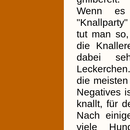
Wenn es k
"Knallparty
tut man so,
die Knaller
dabei seh
Leckerchen.
die meisten
Negatives i
knallt, für 
Nach einig
viele Hun