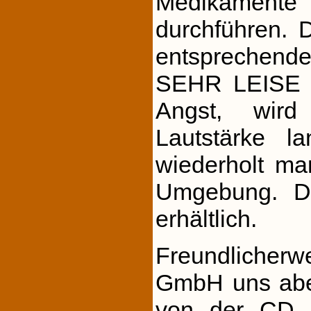
Medikamente 
durchführen. 
entsprech
SEHR LEISE ab
Angst, wird
Lautstärke l
wiederholt ma
Umgebung. Di
erhältlich.
Freundlicher
GmbH uns aber
von der CD z