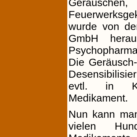
Geräusch
Feuerwerksge
wurde von der 
GmbH heraus
Psychopharmak
Die Geräusch-
Desensibilis
evtl. in K
Medikament.
Nun kann man 
vielen Hu