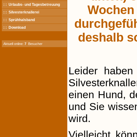
: : Urlaubs- und Tagesbetreuung
Wochen 
: : Silvesterknallerei
durchgefüh
: : Sprühhalsband
: : Download
deshalb sc
Aktuell online:
7
Besucher
Leider haben
Silvesterknalle
einen Hund, de
und Sie wissen
wird.
Vielleicht kö