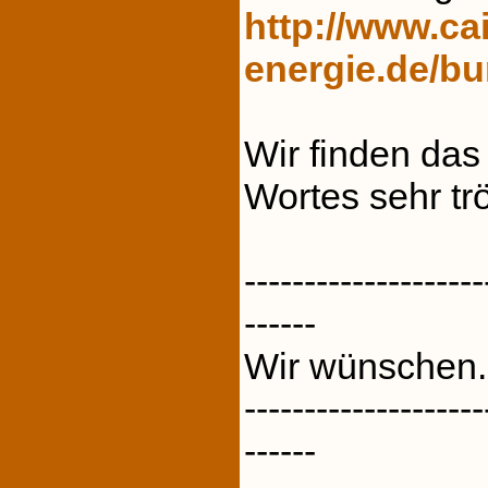
http://www.cai
energie.de/bu
Wir finden das
Wortes sehr trös
--------------------
------
Wir wünschen.
--------------------
------