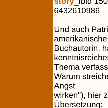
story
_fbid 15
6432610986
Und auch Patr
amerikanische
Buchautorin, 
kenntnisreiche
Thema verfasst
Warum streich
Angst
wirken"), hier 
Übersetzung: