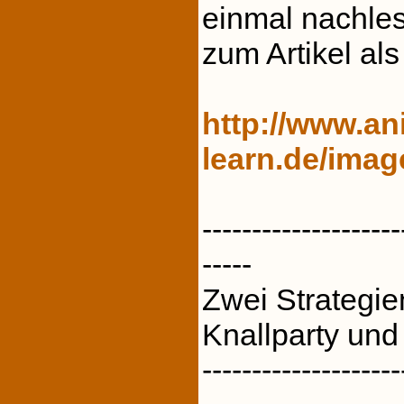
einmal nachles
zum Artikel als
http://www.an
learn.de/image
--------------------
-----
Zwei Strategien
Knallparty und
--------------------