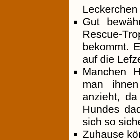
Leckerchen e
Gut bewäh
Rescue-Trop
bekommt. E
auf die Lef
Manchen H
man ihnen
anzieht, d
Hundes dad
sich so siche
Zuhause kön