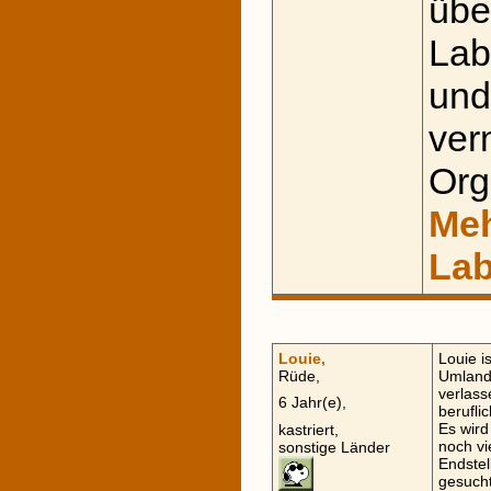
übe
Lab
und
ver
Org
Meh
Lab
Louie,
Louie i
Rüde,
Umland,
verlass
6 Jahr(e),
berufli
Es wird
kastriert,
noch vi
sonstige Länder
Endstel
gesucht