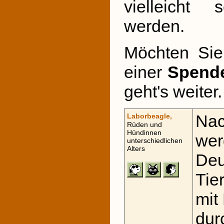
vielleicht s
werden.
Möchten Sie
einer
Spend
geht's weiter.
Nac
Laborbeagle,
Rüden und
Hündinnen
wer
unterschiedlichen
Alters
Deu
Tie
mit
dur