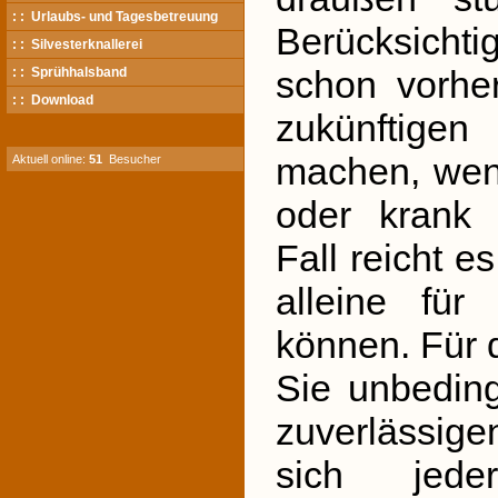
: : Urlaubs- und Tagesbetreuung
Berücksicht
: : Silvesterknallerei
schon vorhe
: : Sprühhalsband
: : Download
zukünftig
machen, wen
Aktuell online:
51
Besucher
oder krank 
Fall reicht e
alleine fü
können. Für 
Sie unbedin
zuverlässig
sich jede