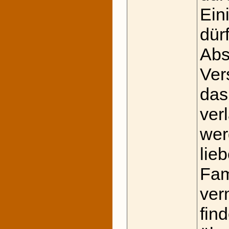
Ein
dür
Abs
Ver
das
ver
wer
lie
Fam
verm
fin