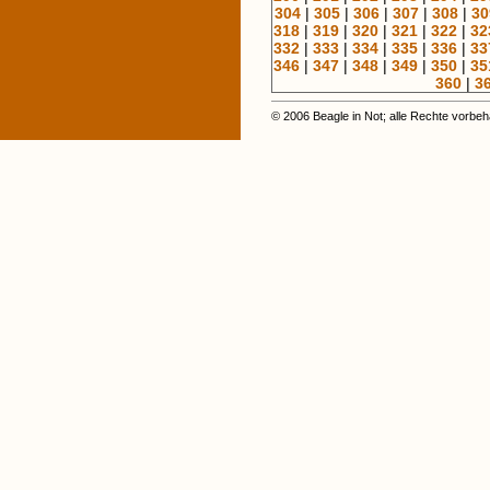
304
|
305
|
306
|
307
|
308
|
30
318
|
319
|
320
|
321
|
322
|
32
332
|
333
|
334
|
335
|
336
|
33
346
|
347
|
348
|
349
|
350
|
35
360
|
3
© 2006 Beagle in Not; alle Rechte vorbeh