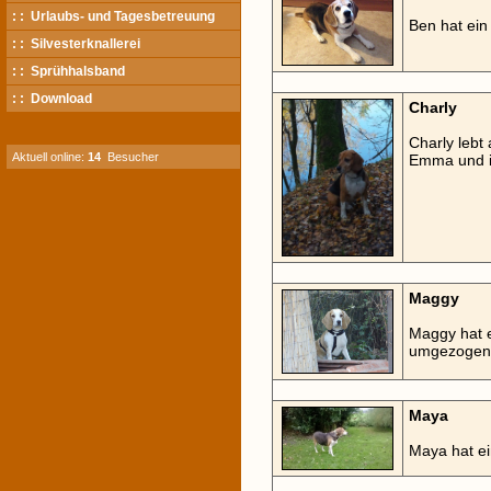
: : Urlaubs- und Tagesbetreuung
Ben hat ei
: : Silvesterknallerei
: : Sprühhalsband
: : Download
Charly
Charly lebt
Aktuell online:
14
Besucher
Emma und ih
Maggy
Maggy hat e
umgezogen
Maya
Maya hat e