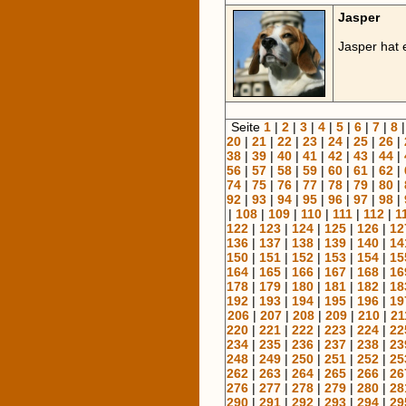
Jasper
Jasper hat 
Seite
1
|
2
|
3
|
4
|
5
|
6
|
7
|
8
20
|
21
|
22
|
23
|
24
|
25
|
26
|
38
|
39
|
40
|
41
|
42
|
43
|
44
|
56
|
57
|
58
|
59
|
60
|
61
|
62
|
74
|
75
|
76
|
77
|
78
|
79
|
80
|
92
|
93
|
94
|
95
|
96
|
97
|
98
|
|
108
|
109
|
110
|
111
|
112
|
1
122
|
123
|
124
|
125
|
126
|
12
136
|
137
|
138
|
139
|
140
|
14
150
|
151
|
152
|
153
|
154
|
15
164
|
165
|
166
|
167
|
168
|
16
178
|
179
|
180
|
181
|
182
|
18
192
|
193
|
194
|
195
|
196
|
19
206
|
207
|
208
|
209
|
210
|
21
220
|
221
|
222
|
223
|
224
|
22
234
|
235
|
236
|
237
|
238
|
23
248
|
249
|
250
|
251
|
252
|
25
262
|
263
|
264
|
265
|
266
|
26
276
|
277
|
278
|
279
|
280
|
28
290
|
291
|
292
|
293
|
294
|
29