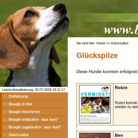
Sie sind hier: Home >> Glückspilze
Glückspilze
Diese Hunde konnten erfolgreich
Robin
Letzte Aktualisierung: 25.07.2026 18:11:17
: : Einführung
Robin konnte
: : Beagle in Not
wieder zu sei
: : Beagle inserieren
: : Beagle entlaufen - was nun?
: : Beagle zugelaufen - was nun?
: : Glückspilze
Ben