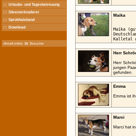
: : Urlaubs- und Tagesbetreuung
: : Silvesterknallerei
Maika
: : Sprühhalsband
: : Download
Maika (gu
Deutschla
Kalletal 
Aktuell online:
16
Besucher
Herr Schrö
Herr Schröd
jungen Paar
gefunden.
Emma
Emma ist i
Marci
Marci hat 