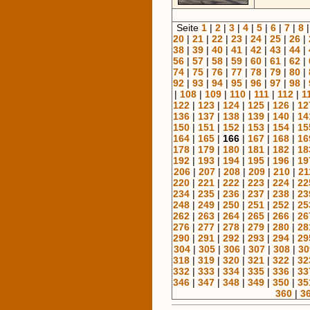
Seite
1
|
2
|
3
|
4
|
5
|
6
|
7
|
8
20
|
21
|
22
|
23
|
24
|
25
|
26
|
38
|
39
|
40
|
41
|
42
|
43
|
44
|
56
|
57
|
58
|
59
|
60
|
61
|
62
|
74
|
75
|
76
|
77
|
78
|
79
|
80
|
92
|
93
|
94
|
95
|
96
|
97
|
98
|
|
108
|
109
|
110
|
111
|
112
|
1
122
|
123
|
124
|
125
|
126
|
12
136
|
137
|
138
|
139
|
140
|
14
150
|
151
|
152
|
153
|
154
|
15
164
|
165
|
166
|
167
|
168
|
16
178
|
179
|
180
|
181
|
182
|
18
192
|
193
|
194
|
195
|
196
|
19
206
|
207
|
208
|
209
|
210
|
21
220
|
221
|
222
|
223
|
224
|
22
234
|
235
|
236
|
237
|
238
|
23
248
|
249
|
250
|
251
|
252
|
25
262
|
263
|
264
|
265
|
266
|
26
276
|
277
|
278
|
279
|
280
|
28
290
|
291
|
292
|
293
|
294
|
29
304
|
305
|
306
|
307
|
308
|
30
318
|
319
|
320
|
321
|
322
|
32
332
|
333
|
334
|
335
|
336
|
33
346
|
347
|
348
|
349
|
350
|
35
360
|
3