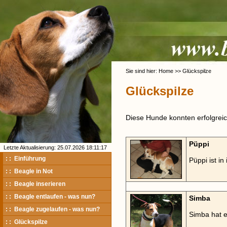
Sie sind hier: Home >> Glückspilze
Glückspilze
Diese Hunde konnten erfolgreich
Püppi
Letzte Aktualisierung: 25.07.2026 18:11:17
: : Einführung
Püppi ist i
: : Beagle in Not
: : Beagle inserieren
: : Beagle entlaufen - was nun?
Simba
: : Beagle zugelaufen - was nun?
Simba hat e
: : Glückspilze