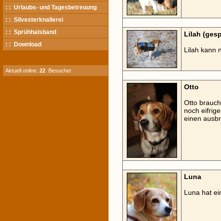
: : Urlaubs- und Tagesbetreuung
: : Silvesterknallerei
: : Sprühhalsband
Lilah (ges
: : Download
Lilah kann 
Aktuell online:
22
Besucher
Otto
Otto brauch
noch eifrig
einen ausb
Luna
Luna hat e