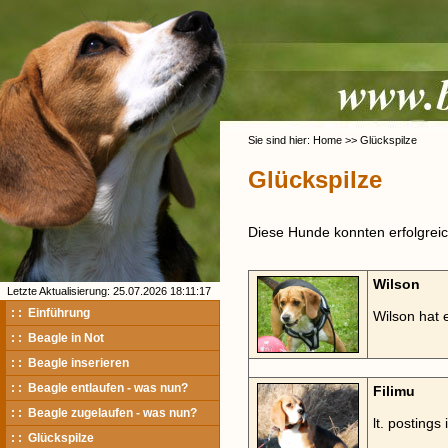
Sie sind hier: Home >> Glückspilze
Glückspilze
Diese Hunde konnten erfolgreich
Wilson
Letzte Aktualisierung: 25.07.2026 18:11:17
: : Einführung
Wilson hat
: : Beagle in Not
: : Beagle inserieren
: : Beagle entlaufen - was nun?
Filimu
: : Beagle zugelaufen - was nun?
lt. postings
: : Glückspilze