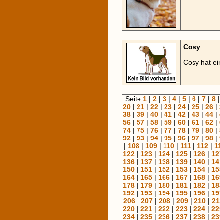
Cosy
Cosy hat e
Seite
1
|
2
|
3
|
4
|
5
|
6
|
7
|
8
20
|
21
|
22
|
23
|
24
|
25
|
26
|
38
|
39
|
40
|
41
|
42
|
43
|
44
|
56
|
57
|
58
|
59
|
60
|
61
|
62
|
74
|
75
|
76
|
77
|
78
|
79
|
80
|
92
|
93
|
94
|
95
|
96
|
97
|
98
|
|
108
|
109
|
110
|
111
|
112
|
1
122
|
123
|
124
|
125
|
126
|
12
136
|
137
|
138
|
139
|
140
|
14
150
|
151
|
152
|
153
|
154
|
15
164
|
165
|
166
|
167
|
168
|
16
178
|
179
|
180
|
181
|
182
|
18
192
|
193
|
194
|
195
|
196
|
19
206
|
207
|
208
|
209
|
210
|
21
220
|
221
|
222
|
223
|
224
|
22
234
|
235
|
236
|
237
|
238
|
23