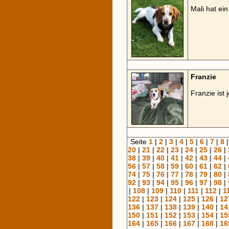
Mali hat ei
Franzie
Franzie ist 
Seite
1
|
2
|
3
|
4
|
5
|
6
|
7
|
8
20
|
21
|
22
|
23
|
24
|
25
|
26
|
38
|
39
|
40
|
41
|
42
|
43
|
44
|
56
|
57
|
58
|
59
|
60
|
61
|
62
|
74
|
75
|
76
|
77
|
78
|
79
|
80
|
92
|
93
|
94
|
95
|
96
|
97
|
98
|
|
108
|
109
|
110
|
111
|
112
|
1
122
|
123
|
124
|
125
|
126
|
12
136
|
137
|
138
|
139
|
140
|
14
150
|
151
|
152
|
153
|
154
|
15
164
|
165
|
166
|
167
|
168
|
16