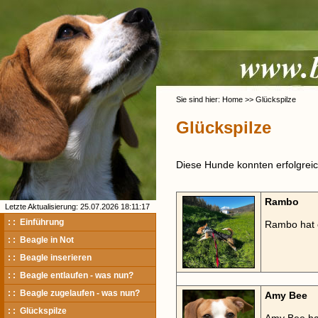
Sie sind hier: Home >> Glückspilze
Glückspilze
Diese Hunde konnten erfolgreich
Rambo
Letzte Aktualisierung: 25.07.2026 18:11:17
: : Einführung
Rambo hat 
: : Beagle in Not
: : Beagle inserieren
: : Beagle entlaufen - was nun?
: : Beagle zugelaufen - was nun?
Amy Bee
: : Glückspilze