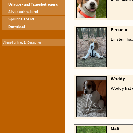
Amy Bee ha
: : Urlaubs- und Tagesbetreuung
: : Silvesterknallerei
: : Sprühhalsband
: : Download
Einstein
Einstein ha
Aktuell online:
2
Besucher
Woddy
Woddy hat 
Mali