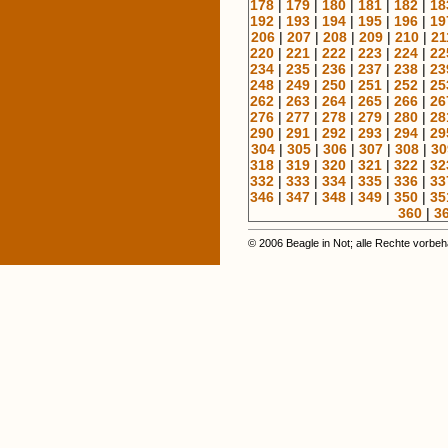
178
|
179
|
180
|
181
|
182
|
18
192
|
193
|
194
|
195
|
196
|
19
206
|
207
|
208
|
209
|
210
|
21
220
|
221
|
222
|
223
|
224
|
22
234
|
235
|
236
|
237
|
238
|
23
248
|
249
|
250
|
251
|
252
|
25
262
|
263
|
264
|
265
|
266
|
26
276
|
277
|
278
|
279
|
280
|
28
290
|
291
|
292
|
293
|
294
|
29
304
|
305
|
306
|
307
|
308
|
30
318
|
319
|
320
|
321
|
322
|
32
332
|
333
|
334
|
335
|
336
|
33
346
|
347
|
348
|
349
|
350
|
35
360
|
3
© 2006 Beagle in Not; alle Rechte vorbeh