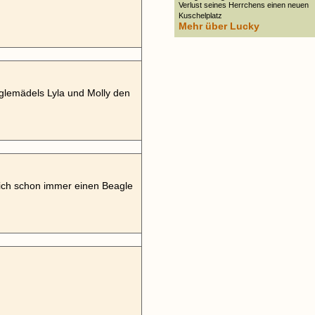
Verlust seines Herrchens einen neuen
Kuschelplatz
Mehr über Lucky
glemädels Lyla und Molly den
sich schon immer einen Beagle