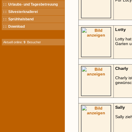
Für Lucy
: : Urlaubs- und Tagesbetreuung
: : Silvesterknallerei
: : Sprühhalsband
: : Download
Lotty
Lotty ha
Aktuell online:
9
Besucher
Garten u
Charly
Charly i
gewünsch
Sally
Sally zie