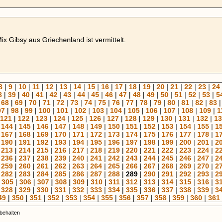
ix Gibsy aus Griechenland ist vermittelt.
8
|
9
|
10
|
11
|
12
|
13
|
14
|
15
|
16
|
17
|
18
|
19
|
20
|
21
|
22
|
23
|
24
8
|
39
|
40
|
41
|
42
|
43
|
44
|
45
|
46
|
47
|
48
|
49
|
50
|
51
|
52
|
53
|
5
|
68
|
69
|
70
|
71
|
72
|
73
|
74
|
75
|
76
|
77
|
78
|
79
|
80
|
81
|
82
|
83
97
|
98
|
99
|
100
|
101
|
102
|
103
|
104
|
105
|
106
|
107
|
108
|
109
|
1
121
|
122
|
123
|
124
|
125
|
126
|
127
|
128
|
129
|
130
|
131
|
132
|
13
|
144
|
145
|
146
|
147
|
148
|
149
|
150
|
151
|
152
|
153
|
154
|
155
|
1
|
167
|
168
|
169
|
170
|
171
|
172
|
173
|
174
|
175
|
176
|
177
|
178
|
1
|
190
|
191
|
192
|
193
|
194
|
195
|
196
|
197
|
198
|
199
|
200
|
201
|
2
|
213
|
214
|
215
|
216
|
217
|
218
|
219
|
220
|
221
|
222
|
223
|
224
|
2
|
236
|
237
|
238
|
239
|
240
|
241
|
242
|
243
|
244
|
245
|
246
|
247
|
2
|
259
|
260
|
261
|
262
|
263
|
264
|
265
|
266
|
267
|
268
|
269
|
270
|
2
|
282
|
283
|
284
|
285
|
286
|
287
|
288
|
289
|
290
|
291
|
292
|
293
|
2
|
305
|
306
|
307
|
308
|
309
|
310
|
311
|
312
|
313
|
314
|
315
|
316
|
3
|
328
|
329
|
330
|
331
|
332
|
333
|
334
|
335
|
336
|
337
|
338
|
339
|
3
49
|
350
|
351
|
352
|
353
|
354
|
355
|
356
|
357
|
358
|
359
|
360
|
361
rbehalten