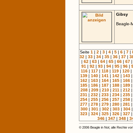
Gibsy
Beagle-M
Seite
1
|
2
|
3
|
4
|
5
|
6
|
7
|
32
|
33
|
34
|
35
|
36
|
37
|
3
|
62
|
63
|
64
|
65
|
66
|
67
91
|
92
|
93
|
94
|
95
|
96
|
116
|
117
|
118
|
119
|
120
|
139
|
140
|
141
|
142
|
143
162
|
163
|
164
|
165
|
166
185
|
186
|
187
|
188
|
189
208
|
209
|
210
|
211
|
212
231
|
232
|
233
|
234
|
235
254
|
255
|
256
|
257
|
258
277
|
278
|
279
|
280
|
281
300
|
301
|
302
|
303
|
304
323
|
324
|
325
|
326
|
327
346
|
347
|
348
|
3
© 2006 Beagle in Not; alle Rechte vo