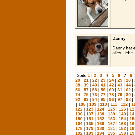
Danny
Danny hat 
alles Liebe
Seite
1
|
2
|
3
|
4
|
5
|
6
|
7
|
8
20
|
21
|
22
|
23
|
24
|
25
|
26
|
38
|
39
|
40
|
41
|
42
|
43
|
44
|
56
|
57
|
58
|
59
|
60
|
61
|
62
|
74
|
75
|
76
|
77
|
78
|
79
|
80
|
92
|
93
|
94
|
95
|
96
|
97
|
98
|
|
108
|
109
|
110
|
111
|
112
|
1
122
|
123
|
124
|
125
|
126
|
12
136
|
137
|
138
|
139
|
140
|
14
150
|
151
|
152
|
153
|
154
|
15
164
|
165
|
166
|
167
|
168
|
16
178
|
179
|
180
|
181
|
182
|
18
192
|
193
|
194
|
195
|
196
|
19