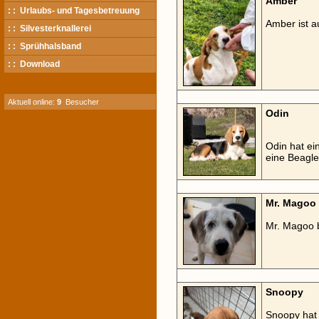
Amber
: : Urlaubs- und Tagesbetreuung
Amber ist au
: : Silvesterknallerei
: : Sprühhalsband
: : Download
Aktuell online:
9
Besucher
Odin
Odin hat ei
eine Beagle
Mr. Magoo
Mr. Magoo bl
Snoopy
Snoopy hat