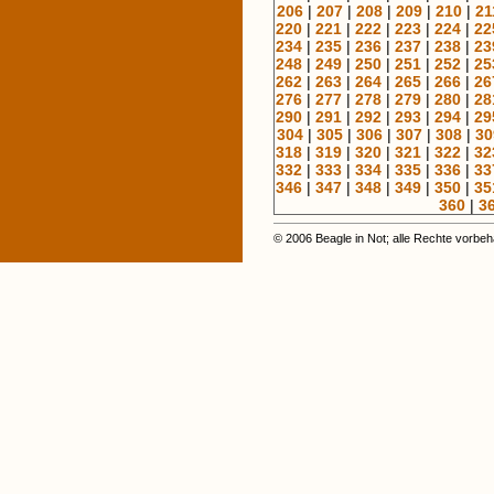
206
|
207
|
208
|
209
|
210
|
21
220
|
221
|
222
|
223
|
224
|
22
234
|
235
|
236
|
237
|
238
|
23
248
|
249
|
250
|
251
|
252
|
25
262
|
263
|
264
|
265
|
266
|
26
276
|
277
|
278
|
279
|
280
|
28
290
|
291
|
292
|
293
|
294
|
29
304
|
305
|
306
|
307
|
308
|
30
318
|
319
|
320
|
321
|
322
|
32
332
|
333
|
334
|
335
|
336
|
33
346
|
347
|
348
|
349
|
350
|
35
360
|
3
© 2006 Beagle in Not; alle Rechte vorbeh