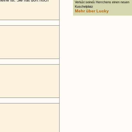
leine ist. Sie hat dort noch
Verlust seines Herrchens einen neuen
Kuschelplatz
Mehr über Lucky