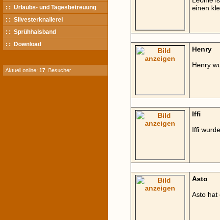
Leonie is
: : Urlaubs- und Tagesbetreuung
einen kle
: : Silvesterknallerei
: : Sprühhalsband
: : Download
Henry
Henry wu
Aktuell online:
17
Besucher
Iffi
Iffi wurd
Asto
Asto hat