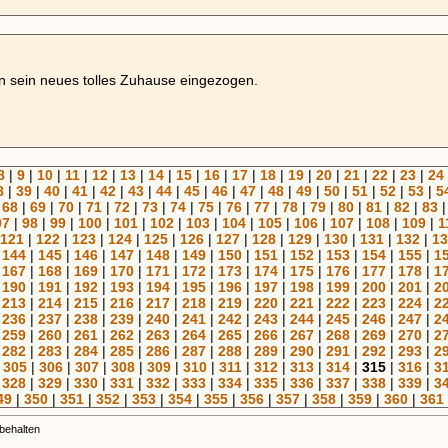
 in sein neues tolles Zuhause eingezogen.
8
|
9
|
10
|
11
|
12
|
13
|
14
|
15
|
16
|
17
|
18
|
19
|
20
|
21
|
22
|
23
|
24
8
|
39
|
40
|
41
|
42
|
43
|
44
|
45
|
46
|
47
|
48
|
49
|
50
|
51
|
52
|
53
|
5
|
68
|
69
|
70
|
71
|
72
|
73
|
74
|
75
|
76
|
77
|
78
|
79
|
80
|
81
|
82
|
83
97
|
98
|
99
|
100
|
101
|
102
|
103
|
104
|
105
|
106
|
107
|
108
|
109
|
1
121
|
122
|
123
|
124
|
125
|
126
|
127
|
128
|
129
|
130
|
131
|
132
|
13
|
144
|
145
|
146
|
147
|
148
|
149
|
150
|
151
|
152
|
153
|
154
|
155
|
1
|
167
|
168
|
169
|
170
|
171
|
172
|
173
|
174
|
175
|
176
|
177
|
178
|
1
|
190
|
191
|
192
|
193
|
194
|
195
|
196
|
197
|
198
|
199
|
200
|
201
|
2
|
213
|
214
|
215
|
216
|
217
|
218
|
219
|
220
|
221
|
222
|
223
|
224
|
2
|
236
|
237
|
238
|
239
|
240
|
241
|
242
|
243
|
244
|
245
|
246
|
247
|
2
|
259
|
260
|
261
|
262
|
263
|
264
|
265
|
266
|
267
|
268
|
269
|
270
|
2
|
282
|
283
|
284
|
285
|
286
|
287
|
288
|
289
|
290
|
291
|
292
|
293
|
2
|
305
|
306
|
307
|
308
|
309
|
310
|
311
|
312
|
313
|
314
|
315
|
316
|
3
|
328
|
329
|
330
|
331
|
332
|
333
|
334
|
335
|
336
|
337
|
338
|
339
|
3
49
|
350
|
351
|
352
|
353
|
354
|
355
|
356
|
357
|
358
|
359
|
360
|
361
rbehalten