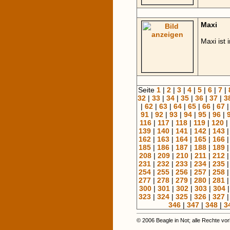
Maxi
Maxi ist
Seite
1
|
2
|
3
|
4
|
5
|
6
|
7
|
32
|
33
|
34
|
35
|
36
|
37
|
3
|
62
|
63
|
64
|
65
|
66
|
67
91
|
92
|
93
|
94
|
95
|
96
|
116
|
117
|
118
|
119
|
120
|
139
|
140
|
141
|
142
|
143
162
|
163
|
164
|
165
|
166
185
|
186
|
187
|
188
|
189
208
|
209
|
210
|
211
|
212
231
|
232
|
233
|
234
|
235
254
|
255
|
256
|
257
|
258
277
|
278
|
279
|
280
|
281
300
|
301
|
302
|
303
|
304
323
|
324
|
325
|
326
|
327
346
|
347
|
348
|
3
© 2006 Beagle in Not; alle Rechte vo