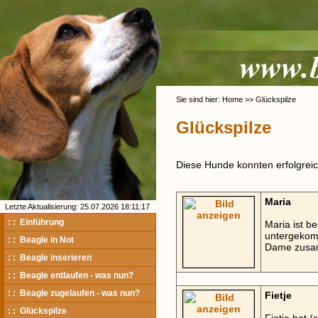
Sie sind hier: Home >> Glückspilze
Glückspilze
Diese Hunde konnten erfolgreich
Maria
Letzte Aktualisierung: 25.07.2026 18:11:17
: : Einführung
Maria ist b
untergekomm
: : Beagle in Not
Dame zusa
: : Beagle inserieren
: : Beagle entlaufen - was nun?
: : Beagle zugelaufen - was nun?
Fietje
: : Glückspilze