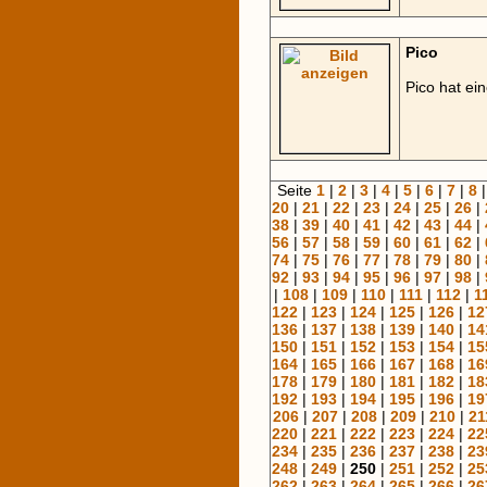
Pico
Pico hat ei
Seite
1
|
2
|
3
|
4
|
5
|
6
|
7
|
8
20
|
21
|
22
|
23
|
24
|
25
|
26
|
38
|
39
|
40
|
41
|
42
|
43
|
44
|
56
|
57
|
58
|
59
|
60
|
61
|
62
|
74
|
75
|
76
|
77
|
78
|
79
|
80
|
92
|
93
|
94
|
95
|
96
|
97
|
98
|
|
108
|
109
|
110
|
111
|
112
|
1
122
|
123
|
124
|
125
|
126
|
12
136
|
137
|
138
|
139
|
140
|
14
150
|
151
|
152
|
153
|
154
|
15
164
|
165
|
166
|
167
|
168
|
16
178
|
179
|
180
|
181
|
182
|
18
192
|
193
|
194
|
195
|
196
|
19
206
|
207
|
208
|
209
|
210
|
21
220
|
221
|
222
|
223
|
224
|
22
234
|
235
|
236
|
237
|
238
|
23
248
|
249
|
250
|
251
|
252
|
25
262
|
263
|
264
|
265
|
266
|
26