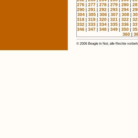
276
|
277
|
278
|
279
|
280
|
28
290
|
291
|
292
|
293
|
294
|
29
304
|
305
|
306
|
307
|
308
|
30
318
|
319
|
320
|
321
|
322
|
32
332
|
333
|
334
|
335
|
336
|
33
346
|
347
|
348
|
349
|
350
|
35
360
|
3
© 2006 Beagle in Not; alle Rechte vorbeh