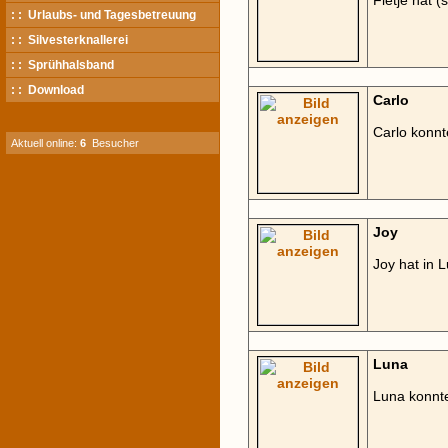
Fietje hat 
: : Urlaubs- und Tagesbetreuung
: : Silvesterknallerei
: : Sprühhalsband
: : Download
Carlo
Carlo konnt
Aktuell online:
6
Besucher
Joy
Joy hat in
Luna
Luna konnte