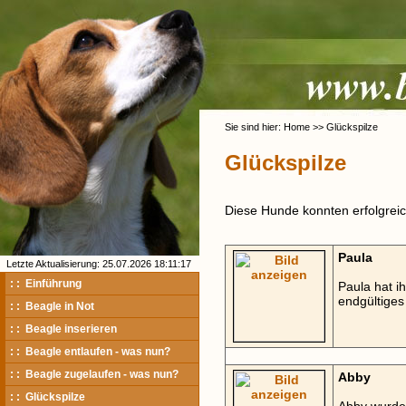
Sie sind hier: Home >> Glückspilze
Glückspilze
Diese Hunde konnten erfolgreich
Paula
Letzte Aktualisierung: 25.07.2026 18:11:17
: : Einführung
Paula hat ih
endgültige
: : Beagle in Not
: : Beagle inserieren
: : Beagle entlaufen - was nun?
: : Beagle zugelaufen - was nun?
Abby
: : Glückspilze