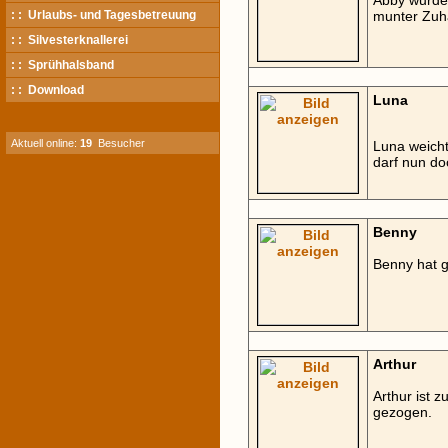
Abby wurde 
: : Urlaubs- und Tagesbetreuung
munter Zuh
: : Silvesterknallerei
: : Sprühhalsband
: : Download
Luna
Aktuell online:
19
Besucher
Luna weicht
darf nun do
Benny
Benny hat 
Arthur
Arthur ist 
gezogen.