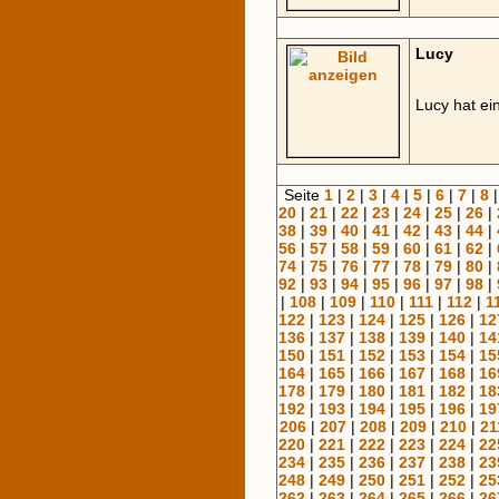
Lucy
Lucy hat ei
Seite
1
|
2
|
3
|
4
|
5
|
6
|
7
|
8
20
|
21
|
22
|
23
|
24
|
25
|
26
|
38
|
39
|
40
|
41
|
42
|
43
|
44
|
56
|
57
|
58
|
59
|
60
|
61
|
62
|
74
|
75
|
76
|
77
|
78
|
79
|
80
|
92
|
93
|
94
|
95
|
96
|
97
|
98
|
|
108
|
109
|
110
|
111
|
112
|
1
122
|
123
|
124
|
125
|
126
|
12
136
|
137
|
138
|
139
|
140
|
14
150
|
151
|
152
|
153
|
154
|
15
164
|
165
|
166
|
167
|
168
|
16
178
|
179
|
180
|
181
|
182
|
18
192
|
193
|
194
|
195
|
196
|
19
206
|
207
|
208
|
209
|
210
|
21
220
|
221
|
222
|
223
|
224
|
22
234
|
235
|
236
|
237
|
238
|
23
248
|
249
|
250
|
251
|
252
|
25
262
|
263
|
264
|
265
|
266
|
26