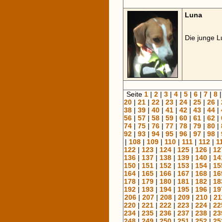
Luna
Die junge 
Seite
1
|
2
|
3
|
4
|
5
|
6
|
7
|
8
20
|
21
|
22
|
23
|
24
|
25
|
26
|
38
|
39
|
40
|
41
|
42
|
43
|
44
|
56
|
57
|
58
|
59
|
60
|
61
|
62
|
74
|
75
|
76
|
77
|
78
|
79
|
80
|
92
|
93
|
94
|
95
|
96
|
97
|
98
|
|
108
|
109
|
110
|
111
|
112
|
1
122
|
123
|
124
|
125
|
126
|
12
136
|
137
|
138
|
139
|
140
|
14
150
|
151
|
152
|
153
|
154
|
15
164
|
165
|
166
|
167
|
168
|
16
178
|
179
|
180
|
181
|
182
|
18
192
|
193
|
194
|
195
|
196
|
19
206
|
207
|
208
|
209
|
210
|
21
220
|
221
|
222
|
223
|
224
|
22
234
|
235
|
236
|
237
|
238
|
23
248
|
249
|
250
|
251
|
252
|
25