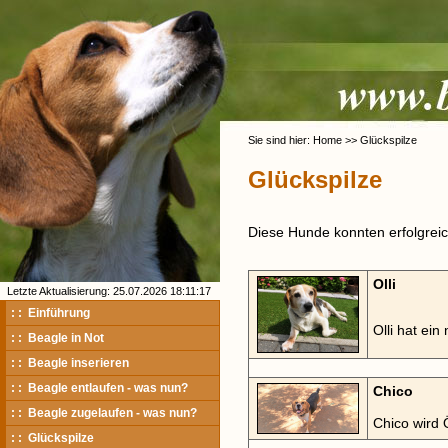
Sie sind hier: Home >> Glückspilze
Glückspilze
Diese Hunde konnten erfolgreich
Olli
Letzte Aktualisierung: 25.07.2026 18:11:17
: : Einführung
Olli hat ei
: : Beagle in Not
: : Beagle inserieren
: : Beagle entlaufen - was nun?
Chico
: : Beagle zugelaufen - was nun?
Chico wird 
: : Glückspilze