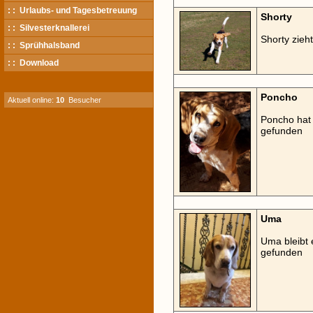
: : Urlaubs- und Tagesbetreuung
Shorty
: : Silvesterknallerei
Shorty zieh
: : Sprühhalsband
: : Download
Poncho
Aktuell online:
10
Besucher
Poncho hat 
gefunden
Uma
Uma bleibt 
gefunden